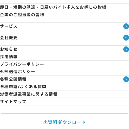
即日・短期の派遣・日雇いバイト求人をお探しの皆様
企業のご担当者の皆様
サービス
サービス一覧
会社概要
即日・単発のバイト探しは「スマジョブ」
会社概要
シェアジョブ農業
お知らせ
メディア情報
エントリーマーケット
ブログ
採用情報
人材派遣について
企業様向けお役立ちブログ
プライバシーポリシー
コーポレートガバナンス
外部送信ポリシー
拠点一覧
各種公開情報
日雇派遣の原則禁止について
ハラスメント防止・対策方針
各種申請/よくある質問
エントリーのサポートについて
育児休業取得率および職場復帰率報告書
労働者派遣事業に関する情報
サイトマップ
資料ダウンロード