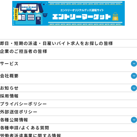
即日・短期の派遣・日雇いバイト求人をお探しの皆様
企業のご担当者の皆様
サービス
サービス一覧
会社概要
即日・単発のバイト探しは「スマジョブ」
会社概要
エントリーマーケット
お知らせ
メディア情報
ブログ
採用情報
人材派遣について
企業様向けお役立ちブログ
プライバシーポリシー
コーポレートガバナンス
外部送信ポリシー
拠点一覧
各種公開情報
日雇派遣の原則禁止について
ハラスメント防止・対策方針
各種申請/よくある質問
エントリーのサポートについて
育児休業取得率および職場復帰率報告書
労働者派遣事業に関する情報