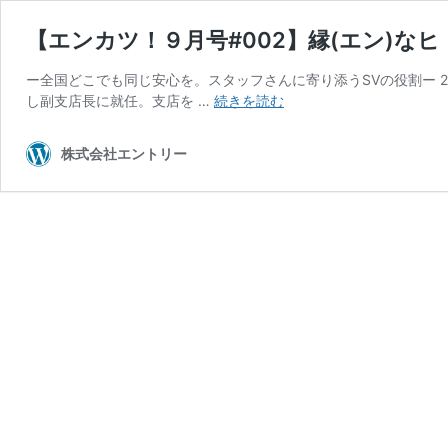
【エンカツ！９月号#002】縁(エン)な
ー全国どこでも同じ安心を。スタッフさんに寄り添うSVの役割ー 2
【エ
し副支店長に就任。支店を …
続きを読む
ン
カ
株式会社エントリー
ツ！
９
月
号
#002】
縁
(エ
ン)
な
ヒ
ト
SV
岡
詩