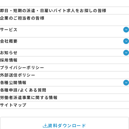
即日・短期の派遣・日雇いバイト求人をお探しの皆様
企業のご担当者の皆様
サービス
サービス一覧
会社概要
即日・単発のバイト探しは「スマジョブ」
会社概要
エントリーマーケット
お知らせ
メディア情報
ブログ
採用情報
人材派遣について
企業様向けお役立ちブログ
プライバシーポリシー
コーポレートガバナンス
外部送信ポリシー
拠点一覧
各種公開情報
日雇派遣の原則禁止について
ハラスメント防止・対策方針
各種申請/よくある質問
エントリーのサポートについて
育児休業取得率および職場復帰率報告書
労働者派遣事業に関する情報
サイトマップ
資料ダウンロード