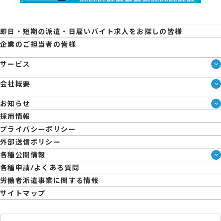
即日・短期の派遣・日雇いバイト求人をお探しの皆様
企業のご担当者の皆様
サービス
サービス一覧
会社概要
即日・単発のバイト探しは「スマジョブ」
会社概要
エントリーマーケット
お知らせ
メディア情報
ブログ
採用情報
人材派遣について
企業様向けお役立ちブログ
プライバシーポリシー
コーポレートガバナンス
外部送信ポリシー
拠点一覧
各種公開情報
日雇派遣の原則禁止について
ハラスメント防止・対策方針
各種申請/よくある質問
エントリーのサポートについて
育児休業取得率および職場復帰率報告書
労働者派遣事業に関する情報
サイトマップ