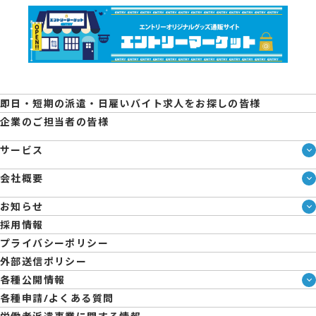
即日・短期の派遣・日雇いバイト求人をお探しの皆様
企業のご担当者の皆様
サービス
サービス一覧
会社概要
即日・単発のバイト探しは「スマジョブ」
会社概要
シェアジョブ農業
お知らせ
メディア情報
エントリーマーケット
ブログ
採用情報
人材派遣について
企業様向けお役立ちブログ
プライバシーポリシー
コーポレートガバナンス
外部送信ポリシー
拠点一覧
各種公開情報
日雇派遣の原則禁止について
ハラスメント防止・対策方針
各種申請/よくある質問
エントリーのサポートについて
育児休業取得率および職場復帰率報告書