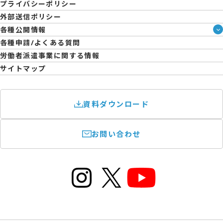
企業様向けお役立ちブログ
プライバシーポリシー
コーポレートガバナンス
外部送信ポリシー
拠点一覧
各種公開情報
日雇派遣の原則禁止について
ハラスメント防止・対策方針
各種申請/よくある質問
エントリーのサポートについて
育児休業取得率および職場復帰率報告書
労働者派遣事業に関する情報
サイトマップ
資料ダウンロード
お問い合わせ