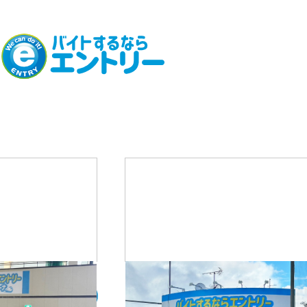
02
08
─