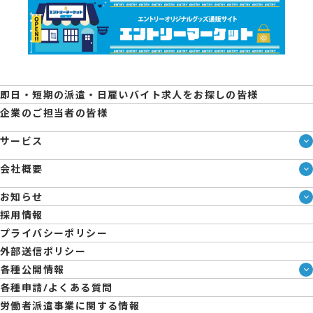
即日・短期の派遣・日雇いバイト求人をお探しの皆様
企業のご担当者の皆様
サービス
サービス一覧
会社概要
即日・単発のバイト探しは「スマジョブ」
会社概要
エントリーマーケット
お知らせ
メディア情報
ブログ
採用情報
人材派遣について
企業様向けお役立ちブログ
プライバシーポリシー
コーポレートガバナンス
外部送信ポリシー
拠点一覧
各種公開情報
日雇派遣の原則禁止について
ハラスメント防止・対策方針
各種申請/よくある質問
エントリーのサポートについて
育児休業取得率および職場復帰率報告書
労働者派遣事業に関する情報