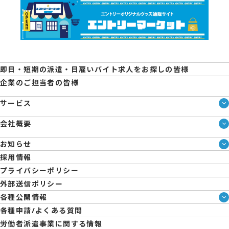
即日・短期の派遣・日雇いバイト求人をお探しの皆様
企業のご担当者の皆様
サービス
サービス一覧
会社概要
即日・単発のバイト探しは「スマジョブ」
会社概要
エントリーマーケット
お知らせ
メディア情報
ブログ
採用情報
人材派遣について
企業様向けお役立ちブログ
プライバシーポリシー
コーポレートガバナンス
外部送信ポリシー
拠点一覧
各種公開情報
日雇派遣の原則禁止について
ハラスメント防止・対策方針
各種申請/よくある質問
エントリーのサポートについて
育児休業取得率および職場復帰率報告書
労働者派遣事業に関する情報