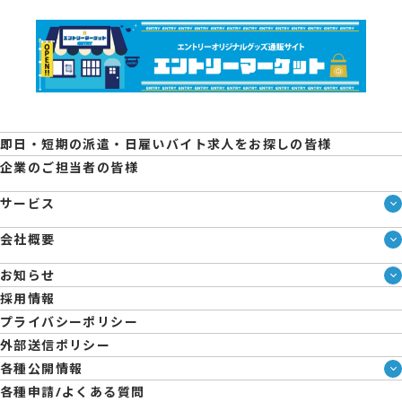
即日・短期の派遣・日雇いバイト求人をお探しの皆様
企業のご担当者の皆様
サービス
サービス一覧
会社概要
即日・単発のバイト探しは「スマジョブ」
会社概要
エントリーマーケット
お知らせ
メディア情報
ブログ
採用情報
人材派遣について
企業様向けお役立ちブログ
プライバシーポリシー
コーポレートガバナンス
外部送信ポリシー
拠点一覧
各種公開情報
日雇派遣の原則禁止について
ハラスメント防止・対策方針
各種申請/よくある質問
エントリーのサポートについて