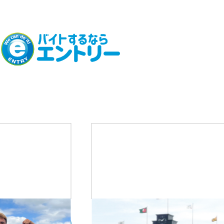
02
08
─