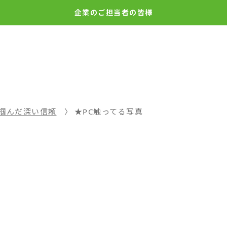
企業の
ご担当者の皆様
掴んだ深い信頼
★PC触ってる写真