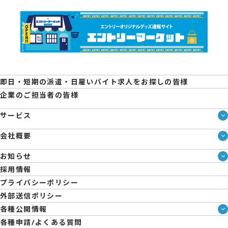
即日・短期の派遣・日雇いバイト求人をお探しの皆様
企業のご担当者の皆様
サービス
サービス一覧
会社概要
即日・単発のバイト探しは「スマジョブ」
会社概要
エントリーマーケット
お知らせ
メディア情報
ブログ
採用情報
人材派遣について
企業様向けお役立ちブログ
プライバシーポリシー
コーポレートガバナンス
外部送信ポリシー
拠点一覧
各種公開情報
日雇派遣の原則禁止について
ハラスメント防止・対策方針
各種申請/よくある質問
エントリーのサポートについて