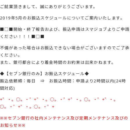
ご就業頂きまして、誠にありがとうございます。
2019年5月のお振込スケジュールについてご案内いたします。
■□■開始・終了報告および、振込申請はスマジョブよりご申請
ください！！！■□■
不備があった場合はお振込できない場合がございますのでご了承
ください。
また、銀行都合により着金時間のお約束は出来かねます。
◆【セブン銀行のみ】お振込スケジュール◆
振込依頼締：毎日 ⇒ お振込時間：申請より2時間以内(24時
間対応)
+゜・。○。・゜+゜・。○。・゜+゜・。○。・゜+゜・。
○。・゜+゜・。○。・゜+
※※セブン銀行の社内メンテナンス及び定期メンテナンス及びの
お知らせ※※