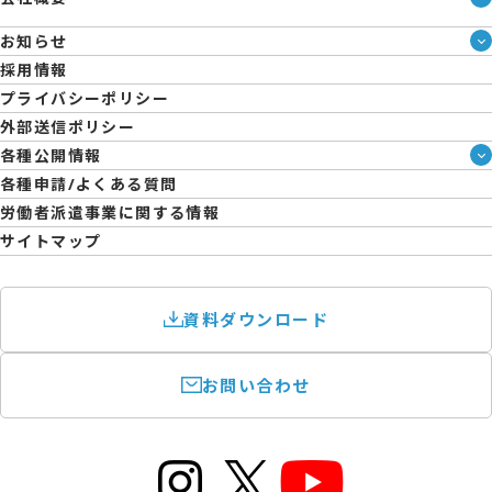
即日・単発のバイト探しは「スマジョブ」
会社概要
エントリーマーケット
お知らせ
メディア情報
ブログ
採用情報
人材派遣について
企業様向けお役立ちブログ
プライバシーポリシー
コーポレートガバナンス
外部送信ポリシー
拠点一覧
各種公開情報
日雇派遣の原則禁止について
ハラスメント防止・対策方針
各種申請/よくある質問
エントリーのサポートについて
育児休業取得率および職場復帰率報告書
労働者派遣事業に関する情報
サイトマップ
資料ダウンロード
お問い合わせ