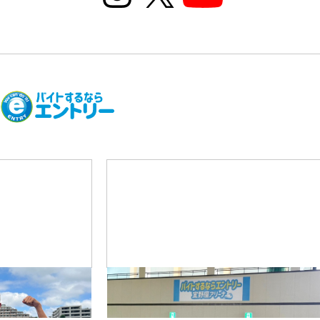
02
08
─