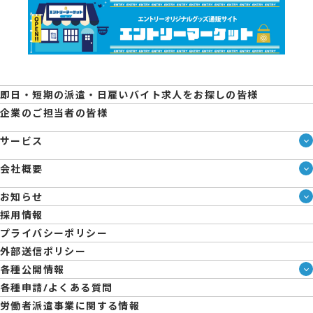
即日・短期の派遣・日雇いバイト求人をお探しの皆様
企業のご担当者の皆様
サービス
サービス一覧
会社概要
即日・単発のバイト探しは「スマジョブ」
会社概要
シェアジョブ農業
お知らせ
メディア情報
エントリーマーケット
ブログ
採用情報
人材派遣について
企業様向けお役立ちブログ
プライバシーポリシー
コーポレートガバナンス
外部送信ポリシー
拠点一覧
各種公開情報
日雇派遣の原則禁止について
ハラスメント防止・対策方針
各種申請/よくある質問
エントリーのサポートについて
育児休業取得率および職場復帰率報告書
労働者派遣事業に関する情報