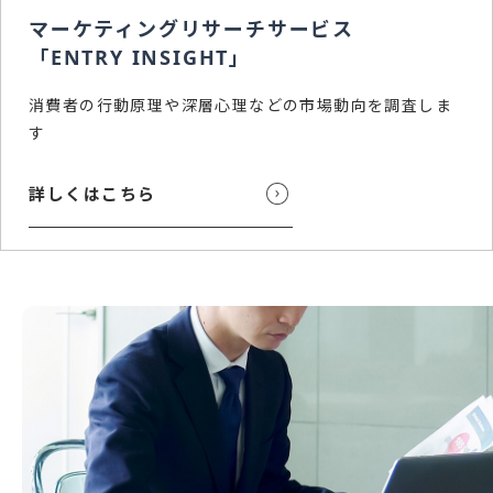
短期派遣の場合は、業務完了報告書に勤務時間とご担
マーケティングリサーチサービス
当者様のサインもしくは押印をお願いします。
「ENTRY INSIGHT」
派遣終了後
消費者の行動原理や深層心理などの市場動向を調査しま
す
ご請求書
STEP
10
詳しくはこちら
御社の締め日に合わせてご請求書を発行させて頂きま
す。事前にFAXやメールにて内容、金額のご確認もして
頂けます。
ご入金
STEP
11
ご請求締め日より1ヶ月以内にてお支払いをお願い致し
ます。先払いの人件費の為 1ヶ月サイトでのお取引はど
なた様にもお願いしています。