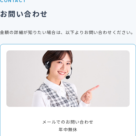
CONTACT
04
誠にお手数ではございますが、弊社指定のフォームに
お問い合わせ
て書面で（FAX・メール）派遣依頼をお願い致します。
金額の詳細が知りたい場合は、以下よりお問い合わせください。
PDFダウンロード
抵触日通知書
STEP
05
自由化業務の場合は、その事業所毎に抵触日のご通知を
頂戴しております。定帳票の上、ご理解の程お願い申し
上げます。
PDFダウンロード
メールでのお問い合わせ
労働者派遣個別契約書
STEP
06
年中無休