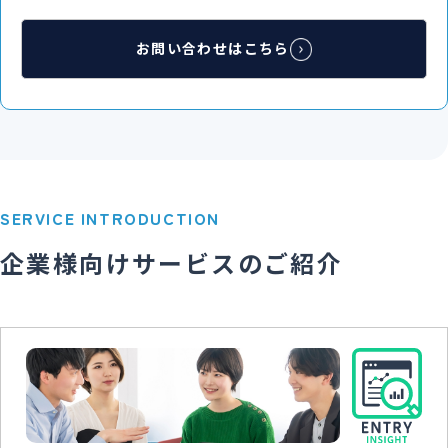
ご案件毎に個別契約書をお送り致します。個別契約書
は内容をご確認頂くだけで、押印の必要はございませ
お問い合わせはこちら
ん。
派遣期間中
派遣労働者通知書
STEP
07
所定のフォームにて当日もしくは期間中お伺いさせて頂
SERVICE INTRODUCTION
く派遣スタッフをご通知致します。
企業様向けサービスのご紹介
派遣先管理台帳
STEP
08
弊社派遣システムより抽出した法定帳票をお送り致し
ますので、御社にて保管下さい。
タイムシート / 業務完了報告書
STEP
09
派遣スタッフが持っておりますタイムシート１日単位の