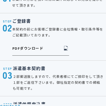
せて頂きます。
ご登録書
STEP
02
本契約の前にお客様ご登録書に会社情報・取引条件等を
ご記載頂いております。
PDFダウンロード
派遣基本契約書
STEP
03
２部郵送致しますので、代表者様にてご捺印をして頂き
１部をご返信下さいませ。御社指定の契約書での締結
も可能です。
派遣依頼申込書
STEP