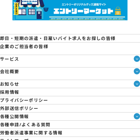
即日・短期の派遣・日雇いバイト求人をお探しの皆様
企業のご担当者の皆様
サービス
サービス一覧
会社概要
即日・単発のバイト探しは「スマジョブ」
会社概要
エントリーマーケット
お知らせ
メディア情報
ブログ
採用情報
人材派遣について
企業様向けお役立ちブログ
プライバシーポリシー
コーポレートガバナンス
外部送信ポリシー
拠点一覧
各種公開情報
日雇派遣の原則禁止について
ハラスメント防止・対策方針
各種申請/よくある質問
エントリーのサポートについて
育児休業取得率および職場復帰率報告書
労働者派遣事業に関する情報