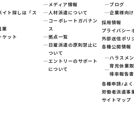
メディア情報
ブログ
バイト探しは「ス
人材派遣について
企業様向
コーポレートガバナン
採用情報
農業
ス
プライバシー
ーケット
拠点一覧
外部送信ポリ
日雇派遣の原則禁止に
各種公開情報
ついて
ハラスメ
エントリーのサポート
育児休業
について
帰率報告
各種申請/よ
労働者派遣事
サイトマップ