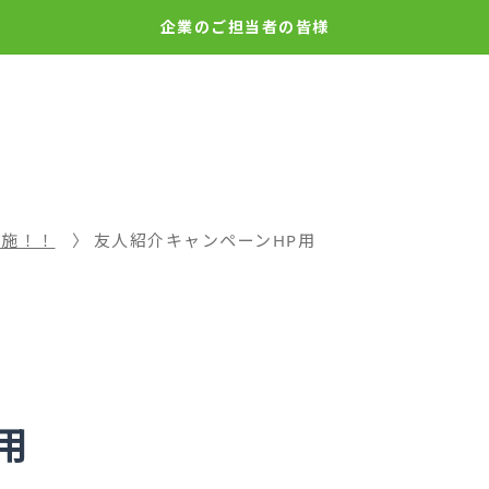
企業の
ご担当者の皆様
実施！！
友人紹介キャンペーンHP用
用