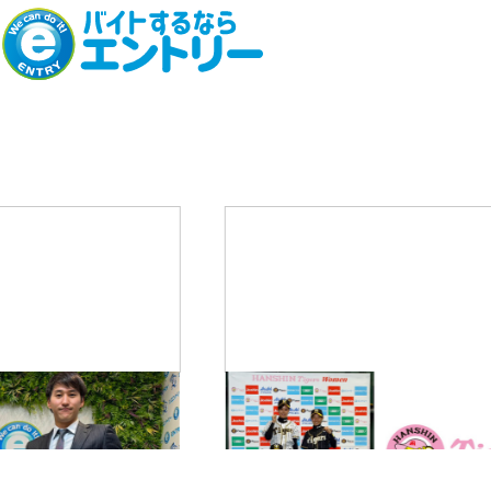
02
08
─