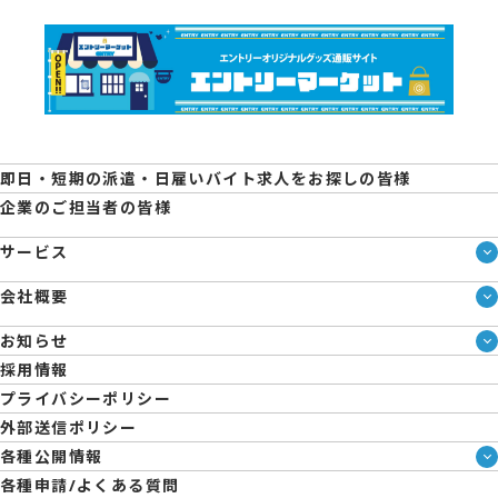
即日・短期の派遣・日雇いバイト求人をお探しの皆様
企業のご担当者の皆様
サービス
サービス一覧
会社概要
即日・単発のバイト探しは「スマジョブ」
会社概要
エントリーマーケット
お知らせ
メディア情報
ブログ
採用情報
人材派遣について
企業様向けお役立ちブログ
プライバシーポリシー
コーポレートガバナンス
外部送信ポリシー
拠点一覧
各種公開情報
日雇派遣の原則禁止について
ハラスメント防止・対策方針
各種申請/よくある質問
エントリーのサポートについて