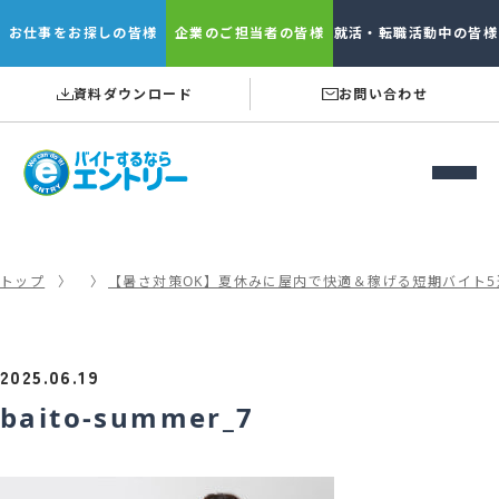
お仕事を
お探しの皆様
企業の
ご担当者の皆様
就活・転職
活動中の皆様
資料ダウンロード
お問い合わせ
トップ
【暑さ対策OK】夏休みに屋内で快適＆稼げる短期バイト
2025.06.19
baito-summer_7