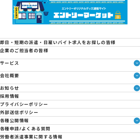
即日・短期の派遣・日雇いバイト求人をお探しの皆様
企業のご担当者の皆様
サービス
サービス一覧
会社概要
即日・単発のバイト探しは「スマジョブ」
会社概要
エントリーマーケット
お知らせ
メディア情報
ブログ
採用情報
人材派遣について
企業様向けお役立ちブログ
プライバシーポリシー
コーポレートガバナンス
外部送信ポリシー
拠点一覧
各種公開情報
日雇派遣の原則禁止について
ハラスメント防止・対策方針
各種申請/よくある質問
エントリーのサポートについて
育児休業取得率および職場復帰率報告書
労働者派遣事業に関する情報