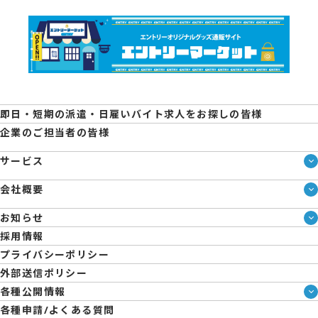
即日・短期の派遣・日雇いバイト求人をお探しの皆様
企業のご担当者の皆様
サービス
サービス一覧
会社概要
即日・単発のバイト探しは「スマジョブ」
会社概要
シェアジョブ農業
お知らせ
メディア情報
エントリーマーケット
ブログ
採用情報
人材派遣について
企業様向けお役立ちブログ
プライバシーポリシー
コーポレートガバナンス
外部送信ポリシー
拠点一覧
各種公開情報
日雇派遣の原則禁止について
ハラスメント防止・対策方針
各種申請/よくある質問
エントリーのサポートについて