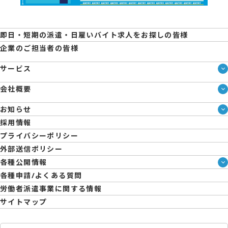
即日・短期の派遣・日雇いバイト求人をお探しの皆様
企業のご担当者の皆様
サービス
サービス一覧
会社概要
即日・単発のバイト探しは「スマジョブ」
会社概要
エントリーマーケット
お知らせ
メディア情報
ブログ
採用情報
人材派遣について
企業様向けお役立ちブログ
プライバシーポリシー
コーポレートガバナンス
外部送信ポリシー
拠点一覧
各種公開情報
日雇派遣の原則禁止について
ハラスメント防止・対策方針
各種申請/よくある質問
エントリーのサポートについて
育児休業取得率および職場復帰率報告書
労働者派遣事業に関する情報
サイトマップ