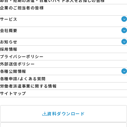
即日・短期の派遣・日雇いバイト求人をお探しの皆様
企業のご担当者の皆様
サービス
サービス一覧
会社概要
即日・単発のバイト探しは「スマジョブ」
会社概要
シェアジョブ農業
お知らせ
メディア情報
エントリーマーケット
ブログ
採用情報
人材派遣について
企業様向けお役立ちブログ
プライバシーポリシー
コーポレートガバナンス
外部送信ポリシー
拠点一覧
各種公開情報
日雇派遣の原則禁止について
ハラスメント防止・対策方針
各種申請/よくある質問
エントリーのサポートについて
育児休業取得率および職場復帰率報告書
労働者派遣事業に関する情報
サイトマップ
資料ダウンロード