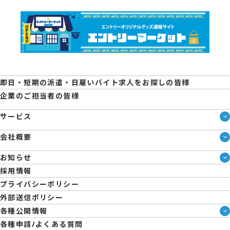
即日・短期の派遣・日雇いバイト求人をお探しの皆様
企業のご担当者の皆様
サービス
サービス一覧
会社概要
即日・単発のバイト探しは「スマジョブ」
会社概要
シェアジョブ農業
お知らせ
メディア情報
エントリーマーケット
ブログ
採用情報
人材派遣について
企業様向けお役立ちブログ
プライバシーポリシー
コーポレートガバナンス
外部送信ポリシー
拠点一覧
各種公開情報
日雇派遣の原則禁止について
ハラスメント防止・対策方針
各種申請/よくある質問
エントリーのサポートについて