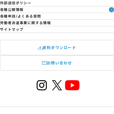
外部送信ポリシー
拠点一覧
各種公開情報
日雇派遣の原則禁止について
ハラスメント防止・対策方針
各種申請/よくある質問
エントリーのサポートについて
育児休業取得率および職場復帰率報告書
労働者派遣事業に関する情報
サイトマップ
資料ダウンロード
お問い合わせ