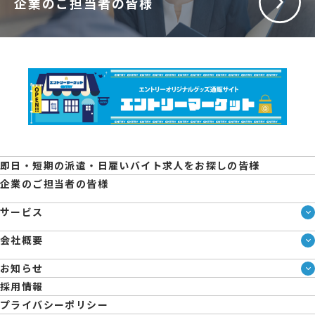
企業のご担当者の皆様
即日・短期の派遣・日雇いバイト求人をお探しの皆様
企業のご担当者の皆様
サービス
サービス一覧
会社概要
即日・単発のバイト探しは「スマジョブ」
会社概要
シェアジョブ農業
お知らせ
メディア情報
エントリーマーケット
ブログ
採用情報
人材派遣について
企業様向けお役立ちブログ
プライバシーポリシー
コーポレートガバナンス