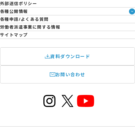
外部送信ポリシー
拠点一覧
各種公開情報
日雇派遣の原則禁止について
ハラスメント防止・対策方針
各種申請/よくある質問
エントリーのサポートについて
育児休業取得率および職場復帰率報告書
労働者派遣事業に関する情報
サイトマップ
資料ダウンロード
お問い合わせ