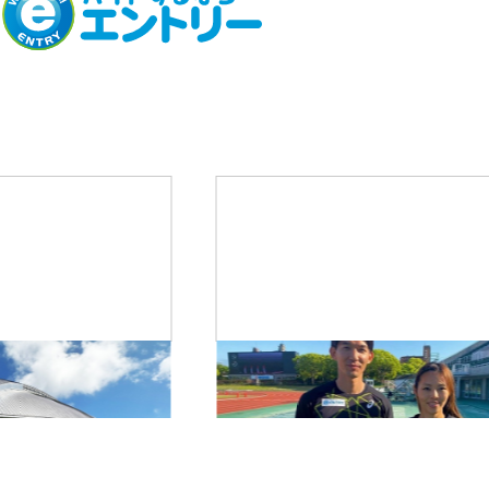
02
08
─