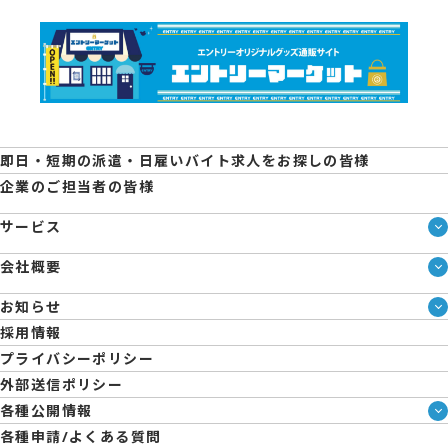
即日・短期の派遣・日雇いバイト求人をお探しの皆様
企業のご担当者の皆様
サービス
サービス一覧
会社概要
即日・単発のバイト探しは「スマジョブ」
会社概要
エントリーマーケット
お知らせ
メディア情報
ブログ
採用情報
人材派遣について
企業様向けお役立ちブログ
プライバシーポリシー
コーポレートガバナンス
外部送信ポリシー
拠点一覧
各種公開情報
日雇派遣の原則禁止について
ハラスメント防止・対策方針
各種申請/よくある質問
エントリーのサポートについて