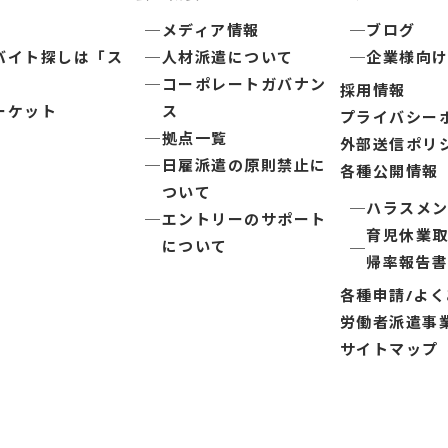
メディア情報
ブログ
バイト探しは「ス
人材派遣について
企業様向
コーポレートガバナン
採用情報
ーケット
ス
プライバシー
拠点一覧
外部送信ポリ
日雇派遣の原則禁止に
各種公開情報
ついて
ハラスメ
エントリーのサポート
育児休業
について
帰率報告
各種申請/よ
労働者派遣事
サイトマップ