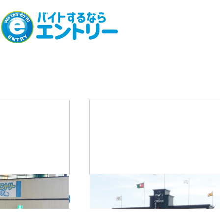
02
08
─