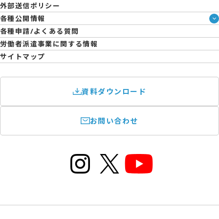
外部送信ポリシー
拠点一覧
各種公開情報
日雇派遣の原則禁止について
ハラスメント防止・対策方針
各種申請/よくある質問
エントリーのサポートについて
育児休業取得率および職場復帰率報告書
労働者派遣事業に関する情報
サイトマップ
資料ダウンロード
お問い合わせ