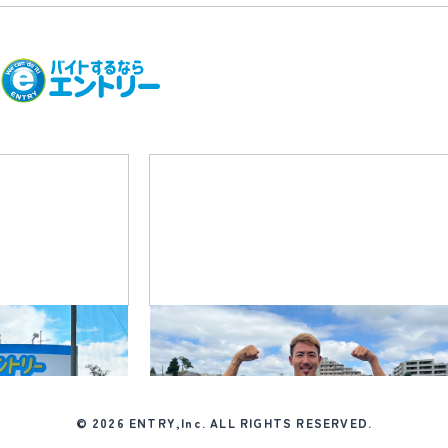
02
08
─
© 2026
ENTRY,Inc.
ALL RIGHTS RESERVED.