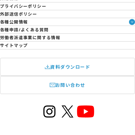
人材派遣について
企業様向けお役立ちブログ
プライバシーポリシー
コーポレートガバナンス
外部送信ポリシー
拠点一覧
各種公開情報
日雇派遣の原則禁止について
ハラスメント防止・対策方針
各種申請/よくある質問
エントリーのサポートについて
育児休業取得率および職場復帰率報告書
労働者派遣事業に関する情報
サイトマップ
資料ダウンロード
お問い合わせ