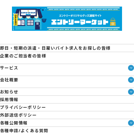
即日・短期の派遣・日雇いバイト求人をお探しの皆様
企業のご担当者の皆様
サービス
サービス一覧
会社概要
即日・単発のバイト探しは「スマジョブ」
会社概要
エントリーマーケット
お知らせ
メディア情報
ブログ
採用情報
人材派遣について
企業様向けお役立ちブログ
プライバシーポリシー
コーポレートガバナンス
外部送信ポリシー
拠点一覧
各種公開情報
日雇派遣の原則禁止について
ハラスメント防止・対策方針
各種申請/よくある質問
エントリーのサポートについて