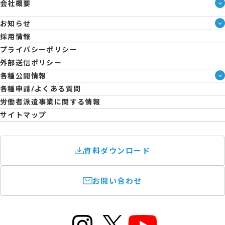
会社概要
即日・単発のバイト探しは「スマジョブ」
会社概要
シェアジョブ農業
お知らせ
メディア情報
エントリーマーケット
ブログ
採用情報
人材派遣について
企業様向けお役立ちブログ
プライバシーポリシー
コーポレートガバナンス
外部送信ポリシー
拠点一覧
各種公開情報
日雇派遣の原則禁止について
ハラスメント防止・対策方針
各種申請/よくある質問
エントリーのサポートについて
育児休業取得率および職場復帰率報告書
労働者派遣事業に関する情報
サイトマップ
資料ダウンロード
お問い合わせ