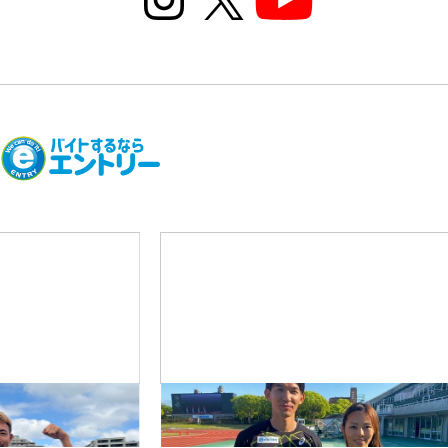
02
08
─