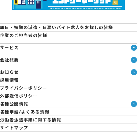
即日・短期の派遣・日雇いバイト求人をお探しの皆様
企業のご担当者の皆様
サービス
サービス一覧
会社概要
即日・単発のバイト探しは「スマジョブ」
会社概要
エントリーマーケット
お知らせ
メディア情報
ブログ
採用情報
人材派遣について
企業様向けお役立ちブログ
プライバシーポリシー
コーポレートガバナンス
外部送信ポリシー
拠点一覧
各種公開情報
日雇派遣の原則禁止について
ハラスメント防止・対策方針
各種申請/よくある質問
エントリーのサポートについて
育児休業取得率および職場復帰率報告書
労働者派遣事業に関する情報
サイトマップ