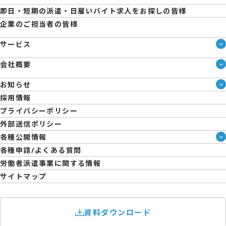
即日・短期の派遣・日雇いバイト求人をお探しの皆様
企業のご担当者の皆様
サービス
サービス一覧
会社概要
即日・単発のバイト探しは「スマジョブ」
会社概要
エントリーマーケット
お知らせ
メディア情報
ブログ
採用情報
人材派遣について
企業様向けお役立ちブログ
プライバシーポリシー
コーポレートガバナンス
外部送信ポリシー
拠点一覧
各種公開情報
日雇派遣の原則禁止について
ハラスメント防止・対策方針
各種申請/よくある質問
エントリーのサポートについて
育児休業取得率および職場復帰率報告書
労働者派遣事業に関する情報
サイトマップ
資料ダウンロード