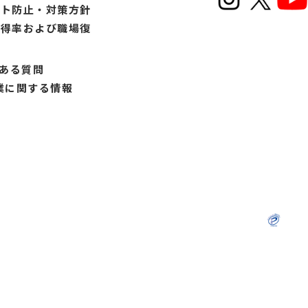
ント防止・対策方針
取得率および職場復
書
くある質問
業に関する情報